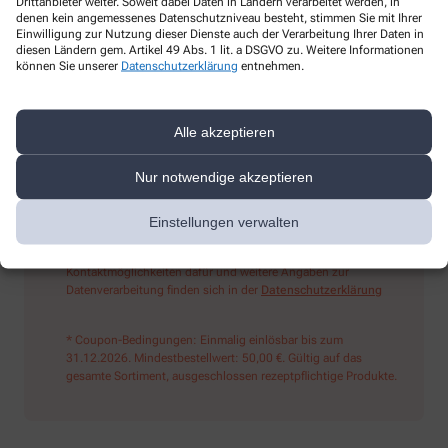
Drittanbieter weiter. Soweit dabei Daten in Ländern verarbeitet werden, in
denen kein angemessenes Datenschutzniveau besteht, stimmen Sie mit Ihrer
Einwilligung zur Nutzung dieser Dienste auch der Verarbeitung Ihrer Daten in
diesen Ländern gem. Artikel 49 Abs. 1 lit. a DSGVO zu. Weitere Informationen
Sind Sie ein Mensch? Dann wählen Sie bitte
das Flugzeug
können Sie unserer
Datenschutzerklärung
entnehmen.
Ich möchte den im Namen meiner Apotheke versandten News-
Alle akzeptieren
Service abonnieren, der von der Alliance Healthcare Deutschland
GmbH (AHD) angeboten wird. Hiermit willige ich ein, dass AHD
Nur notwendige akzeptieren
meine E-Mail-Adresse zum Versand des News-Service
verarbeitet. AHD setzt für den Versand und die Analyse des
Newsletters den Dienstleister Emarsys ein. Die Einwilligung
Einstellungen verwalten
kann jederzeit für die Zukunft widerrufen werden (z.B. über den
Abmelde-Link in jedem Newsletter). Die sonstigen
Kontaktmöglichkeiten dafür und weitere Angaben zur
Datenverarbeitung finden sich in der
Datenschutzerklärung
* Coupon-Bedingungen: Einmalig einlösbar bis zum
31.12.2026. Mindestbestellwert: 50,00 €. Gültig auf das
gesamte Sortiment, ausgeschlossen rezeptpflichtige Produkte.