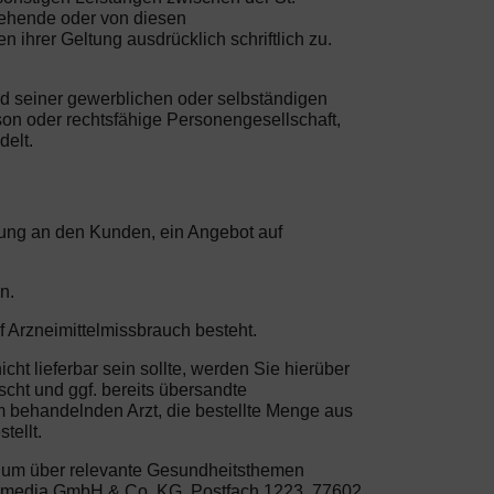
tehende oder von diesen
hrer Geltung ausdrücklich schriftlich zu.
nd seiner gewerblichen oder selbständigen
son oder rechtsfähige Personengesellschaft,
delt.
erung an den Kunden, ein Angebot auf
n.
f Arzneimittelmissbrauch besteht.
cht lieferbar sein sollte, werden Sie hierüber
scht und ggf. bereits übersandte
em behandelnden Arzt, die bestellte Menge aus
tellt.
, um über relevante Gesundheitsthemen
life media GmbH & Co. KG, Postfach 1223, 77602