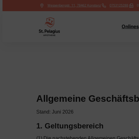
Wessenbergstr. 11
,
78462
Konstanz
0753125288
0
Online
Allgemeine Geschäfts
Stand: Juni 2026
1. Geltungsbereich
(1) Die nachstehenden Allgemeinen Geschäftsb