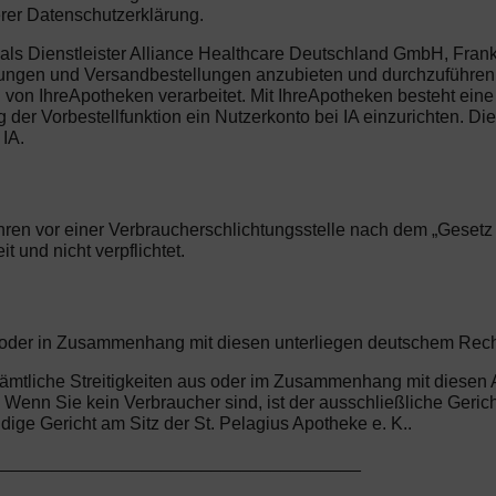
erer Datenschutzerklärung.
ls Dienstleister Alliance Healthcare Deutschland GmbH, Frankl
llungen und Versandbestellungen anzubieten und durchzuführen.
n IhreApotheken verarbeitet. Mit IhreApotheken besteht eine 
er Vorbestellfunktion ein Nutzerkonto bei IA einzurichten. Dies 
IA.
ren vor einer Verbraucherschlichtungsstelle nach dem „Gesetz üb
 und nicht verpflichtet.
us oder in Zusammenhang mit diesen unterliegen deutschem Rec
r sämtliche Streitigkeiten aus oder im Zusammenhang mit diese
enn Sie kein Verbraucher sind, ist der ausschließliche Gericht
e Gericht am Sitz der St. Pelagius Apotheke e. K..
_____________________________________