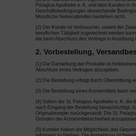
Pelagius Apotheke e. K. und dem Kunden in ih
Geschäftsbedingungen abweichende Bedingungen
Mündliche Nebenabreden bestehen nicht.
(2) Der Kunde ist Verbraucher, soweit der Zw
beruflichen Tätigkeit zugerechnet werden kann
die beim Abschluss des Vertrags in Ausübung i
2. Vorbestellung, Versandbes
(1) Die Darstellung der Produkte ist freibleib
Abschluss eines Vertrages abzugeben.
(2) Die Bestellung erfolgt durch Übermittlung e
(3) Die Bestellung eines Arzneimittels kann ve
(4) Sofern die St. Pelagius Apotheke e. K. die 
nach Eingang der Bestellung benachrichtigt. Gg
Originalrezepte zurückgesandt. Die St. Pelagi
Gründen der Arzneimittelsicherheit anzupassen.
(5) Kunden haben die Möglichkeit, das Gesun
informiert zu bleiben. Die Anmeldung ist freiw