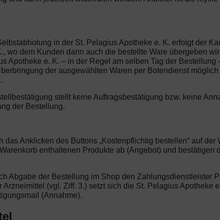
Selbstabholung in der St. Pelagius Apotheke e. K. erfolgt der K
 K., wo dem Kunden dann auch die bestellte Ware übergeben wird
agius Apotheke e. K. – in der Regel am selben Tag der Bestellu
ne Überbringung der ausgewählten Waren per Botendienst möglich
.
stellbestätigung stellt keine Auftragsbestätigung bzw. keine 
ang der Bestellung.
ch das Anklicken des Buttons „Kostenpflichtig bestellen“ auf d
m Warenkorb enthaltenen Produkte ab (Angebot) und bestätigen
 nach Abgabe der Bestellung im Shop den Zahlungsdienstleister 
 Arzneimittel (vgl. Ziff. 3.) setzt sich die St. Pelagius Apotheke 
ätigungsmail (Annahme).
tel