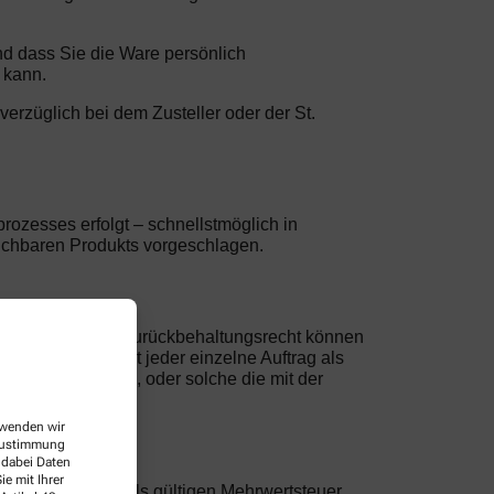
und dass Sie die Ware persönlich
 kann.
nverzüglich bei dem Zusteller oder der St.
rozesses erfolgt – schnellstmöglich in
leichbaren Produkts vorgeschlagen.
otheke e. K.. Ein Zurückbehaltungsrecht können
tsbeziehung gilt jeder einzelne Auftrag als
ellte Forderungen, oder solche die mit der
erwenden wir
 Zustimmung
 dabei Daten
e mit Ihrer
nklusive der jeweils gültigen Mehrwertsteuer.