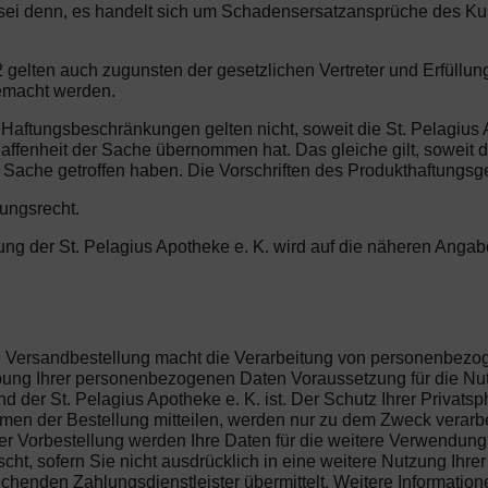
es sei denn, es handelt sich um Schadensersatzansprüche des K
gelten auch zugunsten der gesetzlichen Vertreter und Erfüllung
emacht werden.
 Haftungsbeschränkungen gelten nicht, soweit die St. Pelagius 
affenheit der Sache übernommen hat. Das gleiche gilt, soweit d
 Sache getroffen haben. Die Vorschriften des Produkthaftungsg
tungsrecht.
rung der St. Pelagius Apotheke e. K. wird auf die näheren Anga
die Versandbestellung macht die Verarbeitung von personenbez
hebung Ihrer personenbezogenen Daten Voraussetzung für die Nu
 der St. Pelagius Apotheke e. K. ist. Der Schutz Ihrer Privatsph
n der Bestellung mitteilen, werden nur zu dem Zweck verarbeit
r Vorbestellung werden Ihre Daten für die weitere Verwendung 
ht, sofern Sie nicht ausdrücklich in eine weitere Nutzung Ihre
henden Zahlungsdienstleister übermittelt. Weitere Information