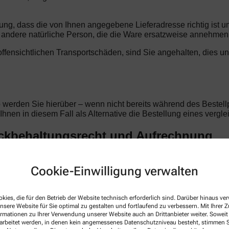
llung, dass die von Ihnen angegebene Lieferadresse richtig ist 
ndere natürliche Person, die die Ware ersatzweise annehmen
t offensichtlichen Transportschäden, sind Sie angehalten, dies u
o werden Sie hierüber – wenn nicht bereits während des Bestellp
d Ihnen in diesem Fall als Alternative die Bestellung eines verg
ückbehaltungsrecht und Aufrechnung
en Begleichung des Kaufpreises im Eigentum der St. Pelagius Ap
mselben Vertragsverhältnis beruhen. Im Falle laufender Geschäf
Cookie-Einwilligung verwalten
. Pelagius Apotheke e. K. anerkannte oder rechtskräftig festgest
rechtigen Sie zur Aufrechnung.
kies, die für den Betrieb der Website technisch erforderlich sind. Darüber hinaus v
nsere Website für Sie optimal zu gestalten und fortlaufend zu verbessern. Mit Ihrer
ormationen zu Ihrer Verwendung unserer Website auch an Drittanbieter weiter. Soweit
rarbeitet werden, in denen kein angemessenes Datenschutzniveau besteht, stimmen Si
tellung. Alle Preise sind Endpreise in Euro und verstehen sich i