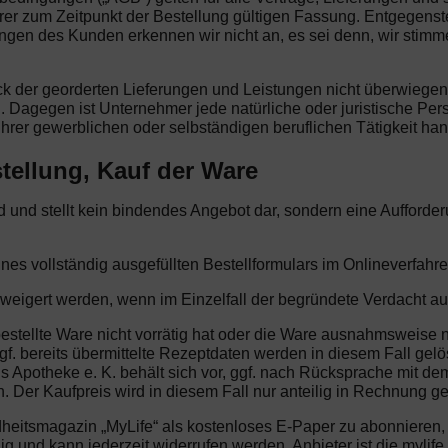
rer zum Zeitpunkt der Bestellung gültigen Fassung. Entgegens
 des Kunden erkennen wir nicht an, es sei denn, wir stimmen i
eck der georderten Lieferungen und Leistungen nicht überwiege
. Dagegen ist Unternehmer jede natürliche oder juristische Per
hrer gewerblichen oder selbständigen beruflichen Tätigkeit han
tellung, Kauf der Ware
end und stellt kein bindendes Angebot dar, sondern eine Aufford
ines vollständig ausgefüllten Bestellformulars im Onlineverfahre
rweigert werden, wenn im Einzelfall der begründete Verdacht au
bestellte Ware nicht vorrätig hat oder die Ware ausnahmsweise ni
f. bereits übermittelte Rezeptdaten werden in diesem Fall gelö
us Apotheke e. K. behält sich vor, ggf. nach Rücksprache mit d
 Der Kaufpreis wird in diesem Fall nur anteilig in Rechnung ges
dheitsmagazin „MyLife“ als kostenloses E-Paper zu abonnieren
illig und kann jederzeit widerrufen werden. Anbieter ist die my