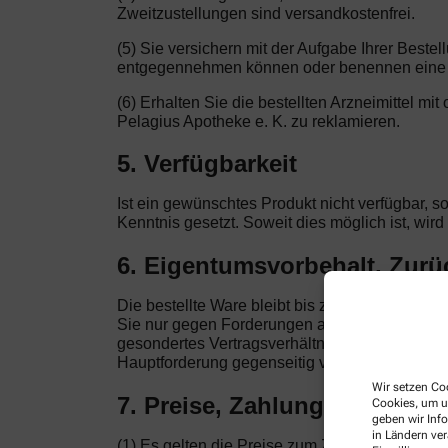
Zweitzustellungen sind versandkostenfrei.
(5) Sie versichern mit der Aufgabe Ihrer Beste
entgegennehmen können oder benennen eine a
(6) Erhalten Sie die bestellten Arzneimittel mi
Pelagius Apotheke e. K. zu reklamieren.
5. Verfügbarkeit
Ist ein gewünschtes Produkt nicht verfügbar, s
Kenntnis gesetzt. Soweit dies möglich ist, wir
6. Eigentumsvorbehalt, Zur
Die bestellte Ware bleibt bis zur vollständig
Sie nur gegen Forderungen ausüben, die auf de
gesondertes Vertragsverhältnis. Nur von der St
Hauptforderung gegenseitig verknüpft sind, be
Wir setzen Coo
7. Preise, Zahlung
Cookies, um u
geben wir Inf
in Ländern ve
(1) Es gelten die Preise zum Zeitpunkt der Bes