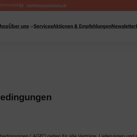
7531914426
info@pelagiusapotheke.de
shop
Über uns
Services
Aktionen & Empfehlungen
Newsletter
bedingungen
edingungen („AGB”) gelten für alle Verträge, Lieferungen und 